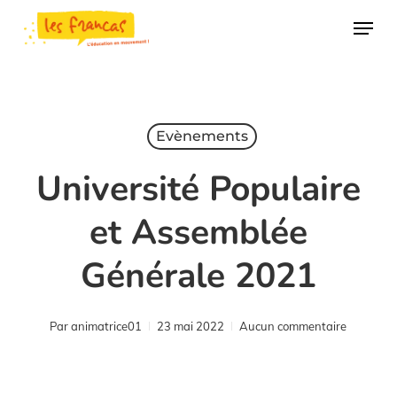
Skip
Panneau de gestion des cookies
Menu
to
main
content
Evènements
Université Populaire
et Assemblée
Générale 2021
Par
animatrice01
23 mai 2022
Aucun commentaire