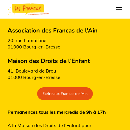
Skip
Panneau de gestion des cookies
Menu
to
main
content
Association des Francas de l’Ain
20, rue Lamartine
01000 Bourg-en-Bresse
Maison des Droits de l’Enfant
41, Boulevard de Brou
01000 Bourg-en-Bresse
Écrire aux Francas de l'Ain
Permanences tous les mercredis de 9h à 17h
A la Maison des Droits de l’Enfant pour