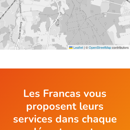
Leaflet
|
©
OpenStreetMap
contributors
Les Francas vous
proposent leurs
services dans chaque