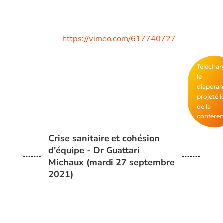
https://vimeo.com/617740727
Téléchar
le
diapora
projeté l
de la
confére
Crise sanitaire et cohésion
d'équipe - Dr Guattari
Michaux (mardi 27 septembre
2021)