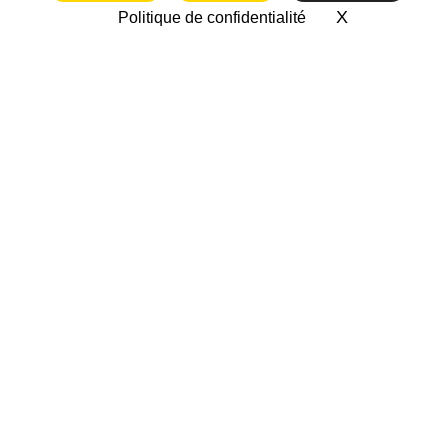
X
Masquer le 
Politique de confidentialité
twitter
facebook
vimeo
2018-2026 CC-BY-NC | Francas de
l'Ain |
mentions legales
|
politique de
confidentialité