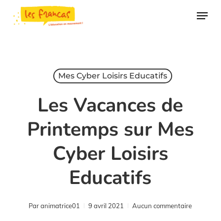
Skip
Panneau de gestion des cookies
Menu
to
main
content
Mes Cyber Loisirs Educatifs
Les Vacances de
Printemps sur Mes
Cyber Loisirs
Educatifs
Par
animatrice01
9 avril 2021
Aucun commentaire