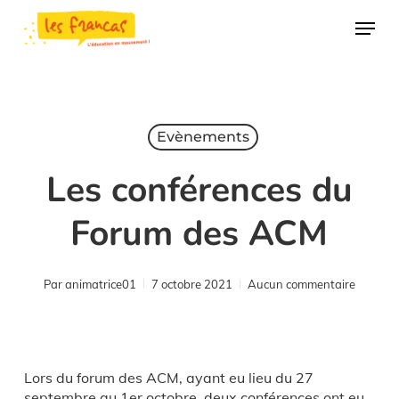
Skip
Panneau de gestion des cookies
Menu
to
main
content
Evènements
Les conférences du
Forum des ACM
Par
animatrice01
7 octobre 2021
Aucun commentaire
Lors du forum des ACM, ayant eu lieu du 27
septembre au 1er octobre, deux conférences ont eu